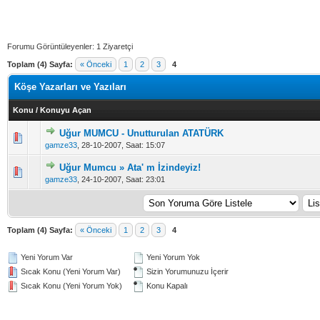
Forumu Görüntüleyenler: 1 Ziyaretçi
Toplam (4) Sayfa:
« Önceki
1
2
3
4
Köşe Yazarları ve Yazıları
Konu
/
Konuyu Açan
Uğur MUMCU - Unutturulan ATATÜRK
Derecelendirme: 2.35/5 - 17 oy
1
2
3
4
5
gamze33
,
28-10-2007, Saat: 15:07
Uğur Mumcu » Ata' m İzindeyiz!
Derecelendirme: 2.3/5 - 27 oy
1
2
3
4
5
gamze33
,
24-10-2007, Saat: 23:01
Toplam (4) Sayfa:
« Önceki
1
2
3
4
Yeni Yorum Var
Yeni Yorum Yok
Sıcak Konu (Yeni Yorum Var)
Sizin Yorumunuzu İçerir
Sıcak Konu (Yeni Yorum Yok)
Konu Kapalı