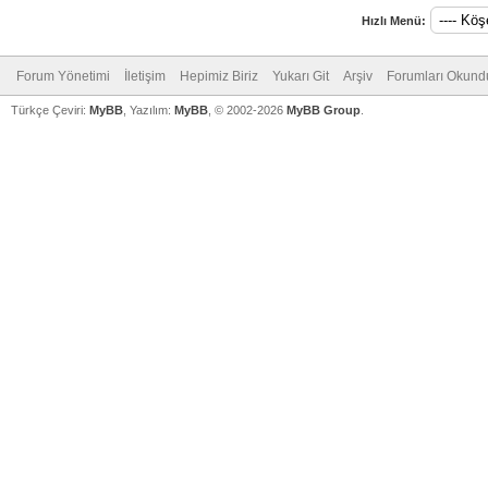
Hızlı Menü:
Forum Yönetimi
İletişim
Hepimiz Biriz
Yukarı Git
Arşiv
Forumları Okund
Türkçe Çeviri:
MyBB
, Yazılım:
MyBB
, © 2002-2026
MyBB Group
.