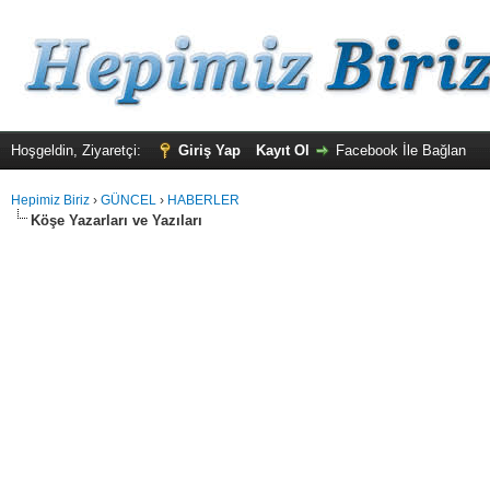
Hoşgeldin, Ziyaretçi:
Giriş Yap
Kayıt Ol
Facebook İle Bağlan
Hepimiz Biriz
›
GÜNCEL
›
HABERLER
Köşe Yazarları ve Yazıları