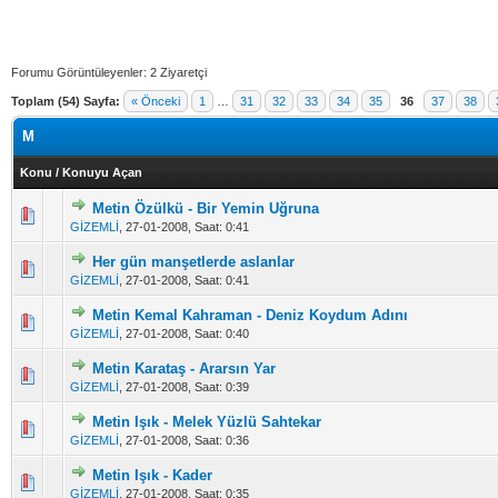
Forumu Görüntüleyenler: 2 Ziyaretçi
Toplam (54) Sayfa:
« Önceki
1
…
31
32
33
34
35
36
37
38
M
Konu
/
Konuyu Açan
Metin Özülkü - Bir Yemin Uğruna
Derecelendirme: 3/5 - 19 oy
1
2
3
4
5
GİZEMLİ
,
27-01-2008, Saat: 0:41
Her gün manşetlerde aslanlar
Derecelendirme: 3/5 - 16 oy
1
2
3
4
5
GİZEMLİ
,
27-01-2008, Saat: 0:41
Metin Kemal Kahraman - Deniz Koydum Adını
Derecelendirme: 2.82/5 - 11 oy
1
2
3
4
5
GİZEMLİ
,
27-01-2008, Saat: 0:40
Metin Karataş - Ararsın Yar
Derecelendirme: 3.14/5 - 14 oy
1
2
3
4
5
GİZEMLİ
,
27-01-2008, Saat: 0:39
Metin Işık - Melek Yüzlü Sahtekar
Derecelendirme: 2.76/5 - 17 oy
1
2
3
4
5
GİZEMLİ
,
27-01-2008, Saat: 0:36
Metin Işık - Kader
Derecelendirme: 3.71/5 - 14 oy
1
2
3
4
5
GİZEMLİ
,
27-01-2008, Saat: 0:35