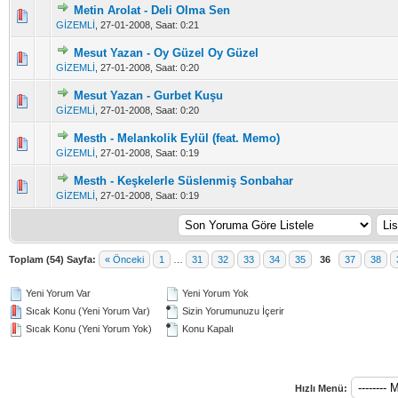
Metin Arolat - Deli Olma Sen
Derecelendirme: 2.75/5 - 12 oy
1
2
3
4
5
GİZEMLİ
,
27-01-2008, Saat: 0:21
Mesut Yazan - Oy Güzel Oy Güzel
Derecelendirme: 3.3/5 - 10 oy
1
2
3
4
5
GİZEMLİ
,
27-01-2008, Saat: 0:20
Mesut Yazan - Gurbet Kuşu
Derecelendirme: 3.06/5 - 18 oy
1
2
3
4
5
GİZEMLİ
,
27-01-2008, Saat: 0:20
Mesth - Melankolik Eylül (feat. Memo)
Derecelendirme: 3.55/5 - 11 oy
1
2
3
4
5
GİZEMLİ
,
27-01-2008, Saat: 0:19
Mesth - Keşkelerle Süslenmiş Sonbahar
Derecelendirme: 3/5 - 16 oy
1
2
3
4
5
GİZEMLİ
,
27-01-2008, Saat: 0:19
Toplam (54) Sayfa:
« Önceki
1
…
31
32
33
34
35
36
37
38
Yeni Yorum Var
Yeni Yorum Yok
Sıcak Konu (Yeni Yorum Var)
Sizin Yorumunuzu İçerir
Sıcak Konu (Yeni Yorum Yok)
Konu Kapalı
Hızlı Menü: