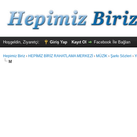
Hoşgeldin, Ziyaretçi:
Giriş Yap
Kayıt Ol
Facebook İle Bağlan
Hepimiz Biriz
›
HEPİMİZ BİRİZ RAHATLAMA MERKEZİ
›
MÜZİK
›
Şarkı Sözleri
›
Y
M