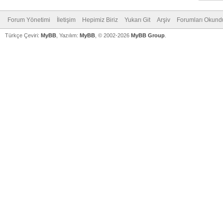
Forum Yönetimi
İletişim
Hepimiz Biriz
Yukarı Git
Arşiv
Forumları Okund
Türkçe Çeviri:
MyBB
, Yazılım:
MyBB
, © 2002-2026
MyBB Group
.