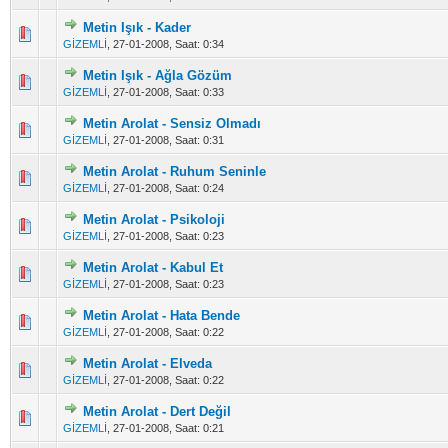
Metin Işık - Kader
Derecelendirme: 3/5 - 13 oy
1
2
3
4
5
GİZEMLİ
,
27-01-2008, Saat: 0:34
Metin Işık - Ağla Gözüm
Derecelendirme: 3.11/5 - 18 oy
1
2
3
4
5
GİZEMLİ
,
27-01-2008, Saat: 0:33
Metin Arolat - Sensiz Olmadı
Derecelendirme: 3.27/5 - 11 oy
1
2
3
4
5
GİZEMLİ
,
27-01-2008, Saat: 0:31
Metin Arolat - Ruhum Seninle
Derecelendirme: 2.69/5 - 13 oy
1
2
3
4
5
GİZEMLİ
,
27-01-2008, Saat: 0:24
Metin Arolat - Psikoloji
Derecelendirme: 2.47/5 - 15 oy
1
2
3
4
5
GİZEMLİ
,
27-01-2008, Saat: 0:23
Metin Arolat - Kabul Et
Derecelendirme: 2.75/5 - 12 oy
1
2
3
4
5
GİZEMLİ
,
27-01-2008, Saat: 0:23
Metin Arolat - Hata Bende
Derecelendirme: 2.44/5 - 9 oy
1
2
3
4
5
GİZEMLİ
,
27-01-2008, Saat: 0:22
Metin Arolat - Elveda
Derecelendirme: 2.65/5 - 17 oy
1
2
3
4
5
GİZEMLİ
,
27-01-2008, Saat: 0:22
Metin Arolat - Dert Değil
Derecelendirme: 2.63/5 - 8 oy
1
2
3
4
5
GİZEMLİ
,
27-01-2008, Saat: 0:21