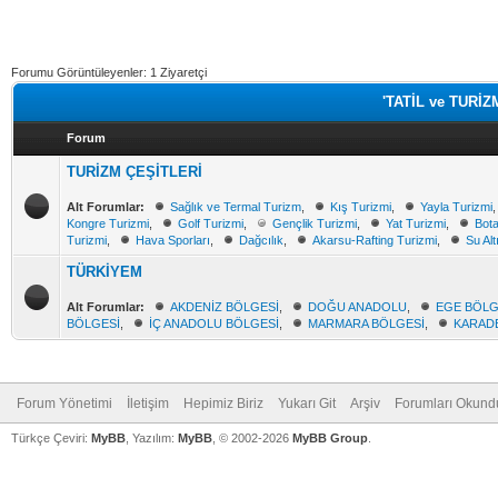
Forumu Görüntüleyenler: 1 Ziyaretçi
'TATİL ve TURİZM
Forum
TURİZM ÇEŞİTLERİ
Alt Forumlar:
Sağlık ve Termal Turizm
,
Kış Turizmi
,
Yayla Turizmi
Kongre Turizmi
,
Golf Turizmi
,
Gençlik Turizmi
,
Yat Turizmi
,
Bota
Turizmi
,
Hava Sporları
,
Dağcılık
,
Akarsu-Rafting Turizmi
,
Su Alt
TÜRKİYEM
Alt Forumlar:
AKDENİZ BÖLGESİ
,
DOĞU ANADOLU
,
EGE BÖLG
BÖLGESİ
,
İÇ ANADOLU BÖLGESİ
,
MARMARA BÖLGESİ
,
KARADE
Forum Yönetimi
İletişim
Hepimiz Biriz
Yukarı Git
Arşiv
Forumları Okund
Türkçe Çeviri:
MyBB
, Yazılım:
MyBB
, © 2002-2026
MyBB Group
.