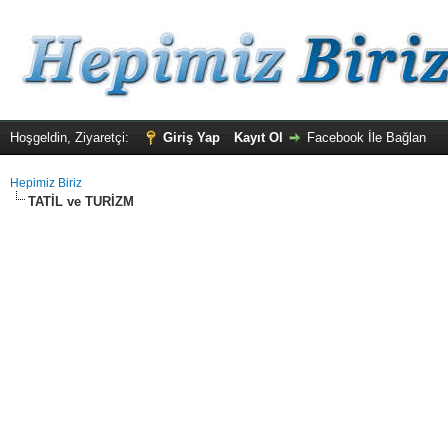
Hoşgeldin, Ziyaretçi:
Giriş Yap
Kayıt Ol
Facebook İle Bağlan
Hepimiz Biriz
TATİL ve TURİZM