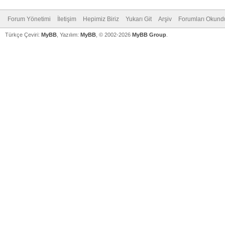
Forum Yönetimi
İletişim
Hepimiz Biriz
Yukarı Git
Arşiv
Forumları Okund
Türkçe Çeviri:
MyBB
, Yazılım:
MyBB
, © 2002-2026
MyBB Group
.