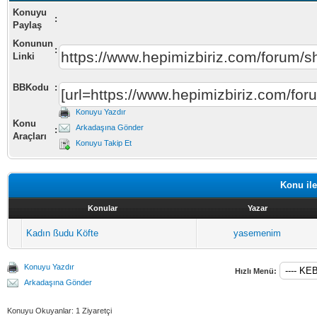
Konuyu
:
Paylaş
Konunun
:
Linki
BBKodu
:
Konuyu Yazdır
Konu
Arkadaşına Gönder
:
Araçları
Konuyu Takip Et
Konu ile
Konular
Yazar
Kadın ßudu Köfte
yasemenim
Konuyu Yazdır
Hızlı Menü:
Arkadaşına Gönder
Konuyu Okuyanlar: 1 Ziyaretçi