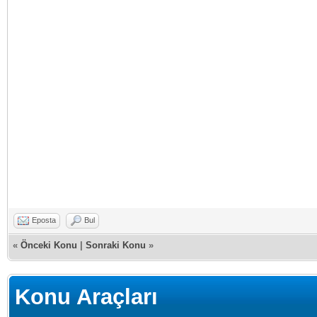
Eposta
Bul
«
Önceki Konu
|
Sonraki Konu
»
Konu Araçları