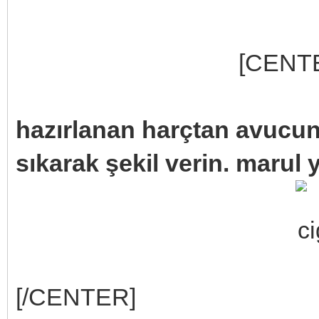
[CENT
hazırlanan harçtan avucunuz
sıkarak şekil verin. marul y
[/CENTER]