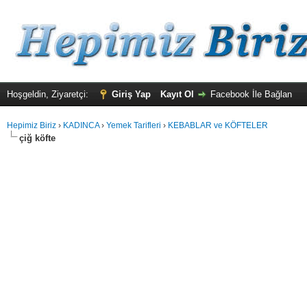
Hoşgeldin, Ziyaretçi:
Giriş Yap
Kayıt Ol
Facebook İle Bağlan
Hepimiz Biriz
›
KADINCA
›
Yemek Tarifleri
›
KEBABLAR ve KÖFTELER
çiğ köfte