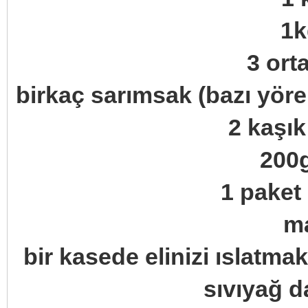
1k
3 ort
birkaç sarımsak (bazı yö
2 kaşık
200g
1 paket
m
bir kasede elinizi ıslatmak
sıvıyağ d